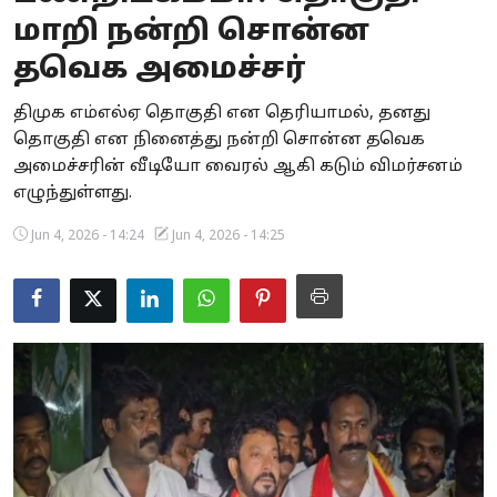
மாறி நன்றி சொன்ன
Business
தவெக அமைச்சர்
Crime
திமுக எம்எல்ஏ தொகுதி என தெரியாமல், தனது
Tamilnadu
தொகுதி என நினைத்து நன்றி சொன்ன தவெக
அமைச்சரின் வீடியோ வைரல் ஆகி கடும் விமர்சனம்
National
எழுந்துள்ளது.
World
Jun 4, 2026 - 14:24
Jun 4, 2026 - 14:25
Astrology
Spirituality
Weather
Politics