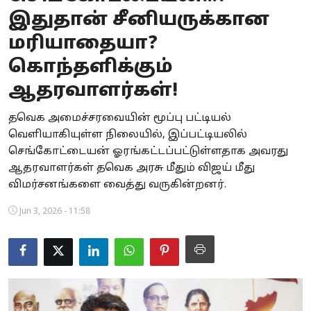
இதுதான் சீனியருக்கான
Business
மரியாதையா?
Crime
கொந்தளிக்கும்
Tamilnadu
ஆதரவாளர்கள்!
National
தவெக அமைச்சரவையின் மூப்பு பட்டியல்
வெளியாகியுள்ள நிலையில், இப்பட்டியலில்
World
செங்கோட்டையன் ஓரங்கட்டப்பட்டுள்ளதாக அவரது
ஆதரவாளர்கள் தவெக அரசு மீதும் விஜய் மீது
Astrology
விமர்சனங்களை வைத்து வருகின்றனர்.
Spirituality
Jun 3, 2026 - 11:58
Weather
Politics