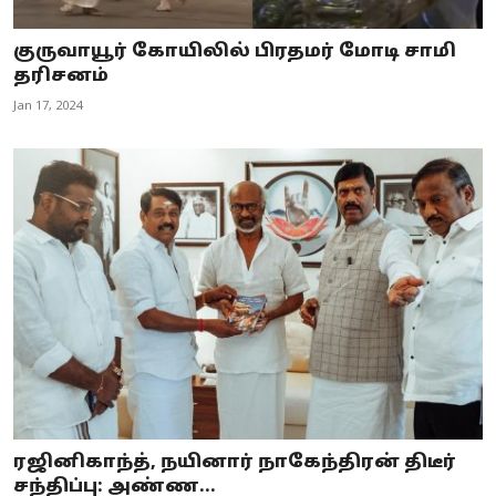
குருவாயூர் கோயிலில் பிரதமர் மோடி சாமி
தரிசனம்
Jan 17, 2024
ரஜினிகாந்த், நயினார் நாகேந்திரன் திடீர்
சந்திப்பு: அண்ண...