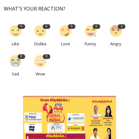
WHAT'S YOUR REACTION?
0
0
0
0
2
Like
Dislike
Love
Funny
Angry
0
0
Sad
Wow