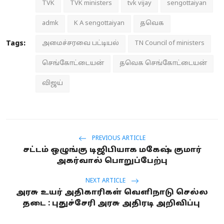
TVK
TVK ministers
tvk vijay
sengottaiyan
admk
K A sengottaiyan
தவெக
Tags:
அமைச்சரவை பட்டியல்
TN Council of ministers
செங்கோட்டையன்
தவெக செங்கோட்டையன்
விஜய்
PREVIOUS ARTICLE
சட்டம் ஒழுங்கு டிஜிபியாக மகேஷ் குமார்
அகர்வால் பொறுப்பேற்பு
NEXT ARTICLE
அரசு உயர் அதிகாரிகள் வெளிநாடு செல்ல
தடை : புதுச்சேரி அரசு அதிரடி அறிவிப்பு