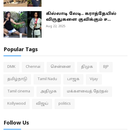
கில்லாடி லேடி.. கராத்தேயில்
விருதுகளை குவிக்கும் ச...
Aug 22, 2025
Popular Tags
DMK
Chennai
சென்னை
திமுக
BJP
தமிழ்நாடு
Tamil Nadu
பாஜக
Vijay
Tamil cinema
அதிமுக
மக்களவைத் தேர்தல்
Kollywood
விஜய்
politics
Follow Us