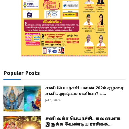
Popular Posts
சனி பெயர்ச்சி பலன் 2024: ஏழரை
சனி.. அஷ்டம சனியா? ட...
Jul 1, 2024
சனி வக்ர பெயர்ச்சி.. கவனமாக
இருக்க வேண்டிய ராசிக்க...