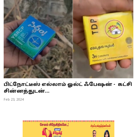
பிட்நோட்டீஸ் எல்லாம் ஓல்ட் ஃபேஷன் - கட்சி
சின்னத்துடன்...
Feb 23, 2024