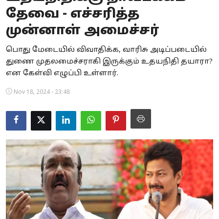
தேவை - எச்சரித்த
Business
முன்னாள் அமைச்சர்
Crime
பொது மேடையில் விவாதிக்க, வாரிசு அடிப்படையில்
Tamilnadu
துணை முதலமைச்சராகி இருக்கும் உதயநிதி தயாரா?
என கேள்வி எழுப்பி உள்ளார்.
National
Nov 18, 2024 - 23:48
World
Astrology
Spirituality
Weather
Politics