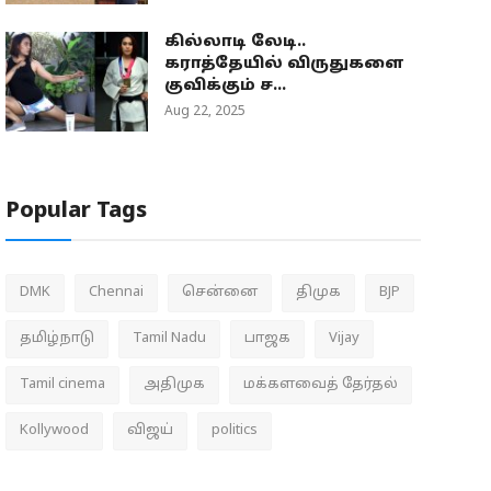
கில்லாடி லேடி..
கராத்தேயில் விருதுகளை
குவிக்கும் ச...
Aug 22, 2025
Popular Tags
DMK
Chennai
சென்னை
திமுக
BJP
தமிழ்நாடு
Tamil Nadu
பாஜக
Vijay
Tamil cinema
அதிமுக
மக்களவைத் தேர்தல்
Kollywood
விஜய்
politics