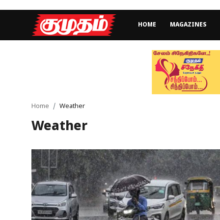
HOME
MAGAZINES
Home
Magazines
Games
Home
Weather
Weather
Cinema
Videos
Health
Sports
Special Story