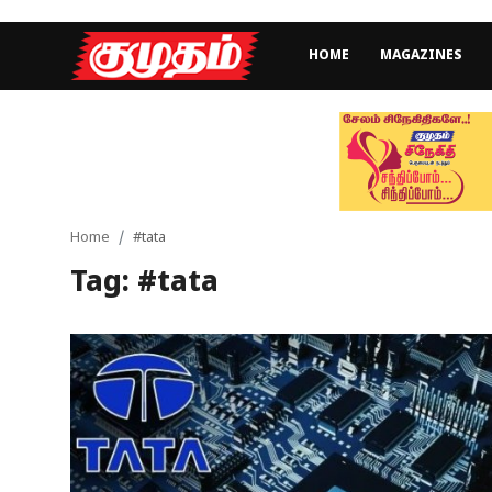
HOME
MAGAZINES
Home
Magazines
Games
Home
#tata
Tag: #tata
Cinema
Videos
Health
Sports
Special Story