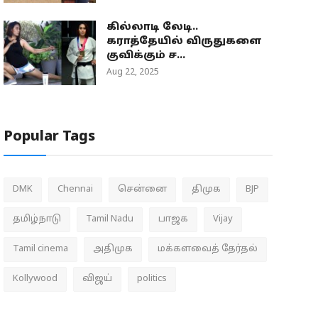
கில்லாடி லேடி..
கராத்தேயில் விருதுகளை
குவிக்கும் ச...
Aug 22, 2025
Popular Tags
DMK
Chennai
சென்னை
திமுக
BJP
தமிழ்நாடு
Tamil Nadu
பாஜக
Vijay
Tamil cinema
அதிமுக
மக்களவைத் தேர்தல்
Kollywood
விஜய்
politics