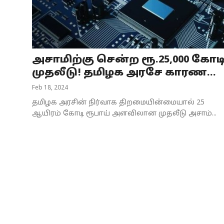
Business
Crime
அசாமிற்கு சென்ற ரூ.25,000 கோட
Tamilnadu
முதலீடு! தமிழக அரசே காரண...
National
Feb 18, 2024
தமிழக அரசின் நிர்வாக திறமையின்மையால் 25
World
ஆயிரம் கோடி ரூபாய் அளவிலான முதலீடு அசாம்...
Astrology
Spirituality
Weather
Politics