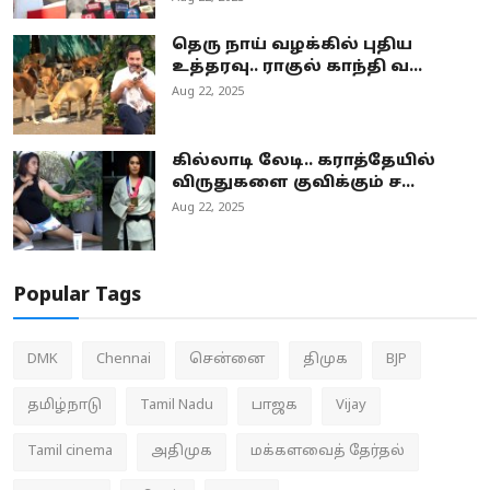
தெரு நாய் வழக்கில் புதிய
உத்தரவு.. ராகுல் காந்தி வ...
Aug 22, 2025
கில்லாடி லேடி.. கராத்தேயில்
விருதுகளை குவிக்கும் ச...
Aug 22, 2025
Popular Tags
DMK
Chennai
சென்னை
திமுக
BJP
தமிழ்நாடு
Tamil Nadu
பாஜக
Vijay
Tamil cinema
அதிமுக
மக்களவைத் தேர்தல்