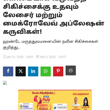
சிகிச்சைக்கு உதவும்
Business
லேசைர் மற்றும்
Crime
மைக்ரோவேவ் அப்லேஷன்
Tamilnadu
கருவிகள்!
National
ஹண்டே மருத்துவமனையின் நவீன சிகிச்சைகள்
குறித்து...
World
Jan 31, 2025 - 18:01
Feb 3, 2025 - 18:07
Astrology
Spirituality
Weather
Politics