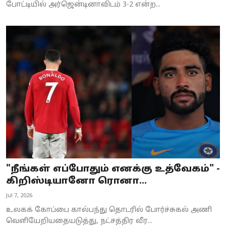
போட்டியில் அர்ஜென்டினாவிடம் 3-2 என்ற...
"நீங்கள் எப்போதும் எனக்கு உத்வேகம்" -
கிறிஸ்டியானோ ரொனா...
Jul 7, 2026
உலகக் கோப்பை கால்பந்து தொடரில் போர்ச்சுகல் அணி
வெளியேறியதையடுத்து, நட்சத்திர வீர...