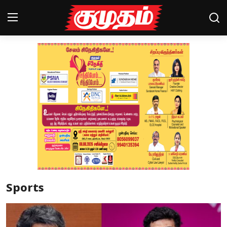
Home
Magazines
Games
Cinema
Videos
Health
Sports
Sports
Special Story