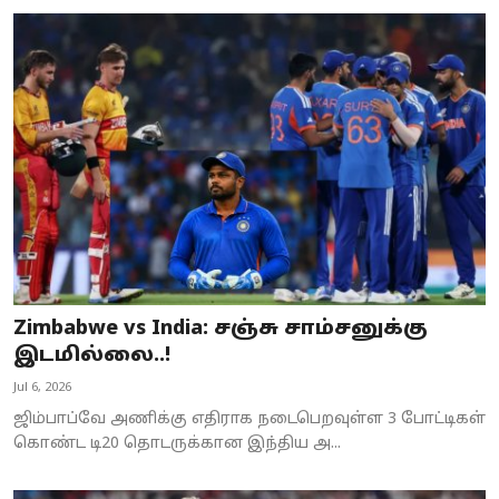
Zimbabwe vs India: சஞ்சு சாம்சனுக்கு
இடமில்லை..!
Jul 6, 2026
ஜிம்பாப்வே அணிக்கு எதிராக நடைபெறவுள்ள 3 போட்டிகள்
கொண்ட டி20 தொடருக்கான இந்திய அ...