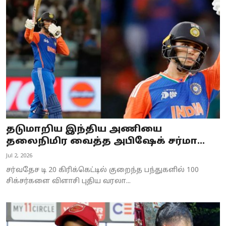
தடுமாறிய இந்திய அணியை
தலைநிமிர வைத்த அபிஷேக் சர்மா…
Jul 2, 2026
சர்வதேச டி 20 கிரிக்கெட்டில் குறைந்த பந்துகளில் 100
சிக்சர்களை விளாசி புதிய வரலா...