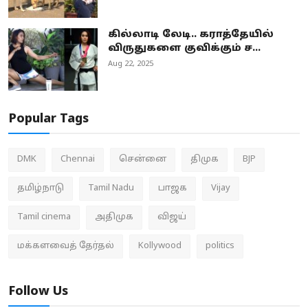
கில்லாடி லேடி.. கராத்தேயில்
விருதுகளை குவிக்கும் ச...
Aug 22, 2025
Popular Tags
DMK
Chennai
சென்னை
திமுக
BJP
தமிழ்நாடு
Tamil Nadu
பாஜக
Vijay
Tamil cinema
அதிமுக
விஜய்
மக்களவைத் தேர்தல்
Kollywood
politics
Follow Us