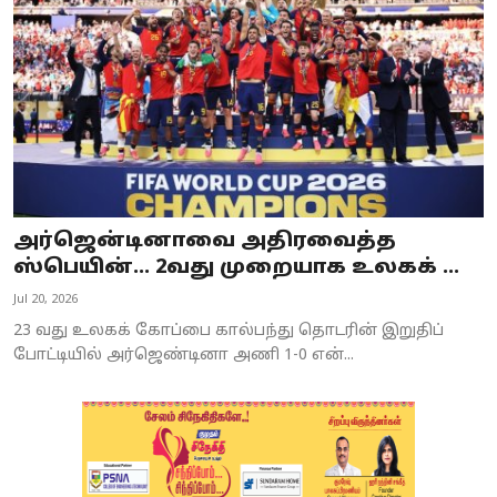
அர்ஜென்டினாவை அதிரவைத்த
ஸ்பெயின்... 2வது முறையாக உலகக் ...
Jul 20, 2026
23 வது உலகக் கோப்பை கால்பந்து தொடரின் இறுதிப்
போட்டியில் அர்ஜெண்டினா அணி 1-0 என்...