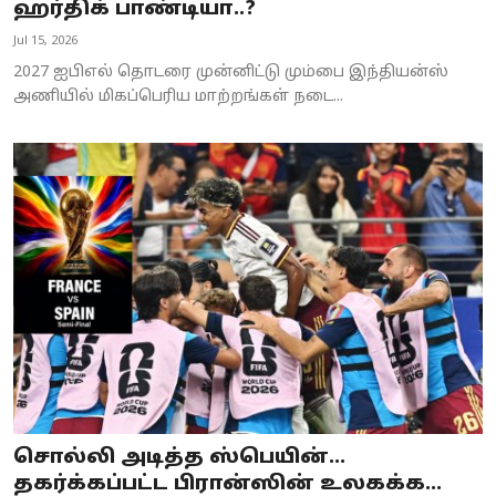
ஹர்திக் பாண்டியா..?
Jul 15, 2026
2027 ஐபிஎல் தொடரை முன்னிட்டு மும்பை இந்தியன்ஸ்
அணியில் மிகப்பெரிய மாற்றங்கள் நடை...
சொல்லி அடித்த ஸ்பெயின்…
தகர்க்கப்பட்ட பிரான்ஸின் உலகக்க...