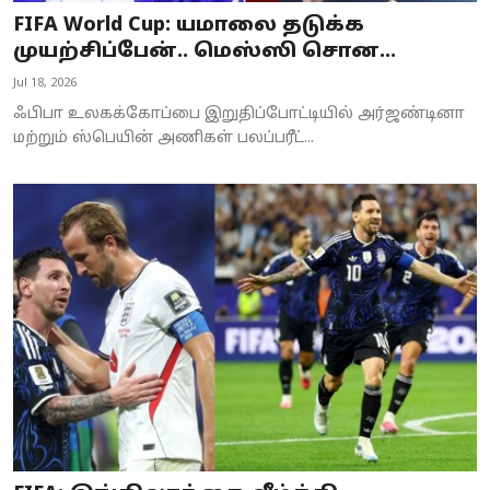
FIFA World Cup: யமாலை தடுக்க
முயற்சிப்பேன்.. மெஸ்ஸி சொன...
Jul 18, 2026
ஃபிபா உலகக்கோப்பை இறுதிப்போட்டியில் அர்ஜண்டினா
மற்றும் ஸ்பெயின் அணிகள் பலப்பரீட்...