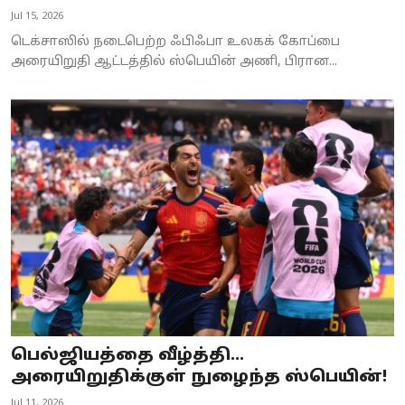
Jul 15, 2026
டெக்சாஸில் நடைபெற்ற ஃபிஃபா உலகக் கோப்பை
அரையிறுதி ஆட்டத்தில் ஸ்பெயின் அணி, பிரான...
பெல்ஜியத்தை வீழ்த்தி...
அரையிறுதிக்குள் நுழைந்த ஸ்பெயின்!
Jul 11, 2026