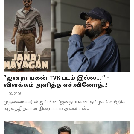
”ஜனநாயகன் TVK படம் இல்ல… “ –
விளக்கம் அளித்த எச்.வினோத்..!
Jul 20, 2026
முதலமைச்சர் விஜய்யின் ‘ஜனநாயகன்’ தமிழக வெற்றிக்
கழகத்திற்கான திரைப்படம் அல்ல என்...