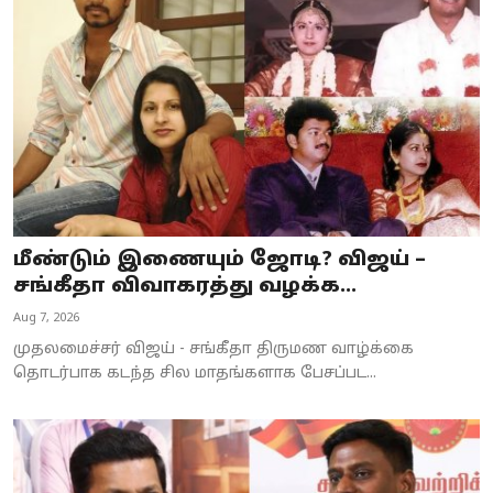
Business
Crime
Tamilnadu
National
World
மீண்டும் இணையும் ஜோடி? விஜய் –
Astrology
சங்கீதா விவாகரத்து வழக்க...
Aug 7, 2026
Spirituality
முதலமைச்சர் விஜய் - சங்கீதா திருமண வாழ்க்கை
Weather
தொடர்பாக கடந்த சில மாதங்களாக பேசப்பட...
Politics