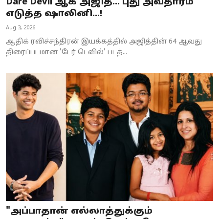
Dare Devil ஆக அஜித்... புது அவதாரம்
எடுத்த ஷாலினி...!
Aug 3, 2026
ஆதிக் ரவிச்சந்திரன் இயக்கத்தில் அஜித்தின் 64 ஆவது
திரைப்படமான 'டேர் டெவில்' படத்...
"அப்பாதான் எல்லாத்துக்கும்