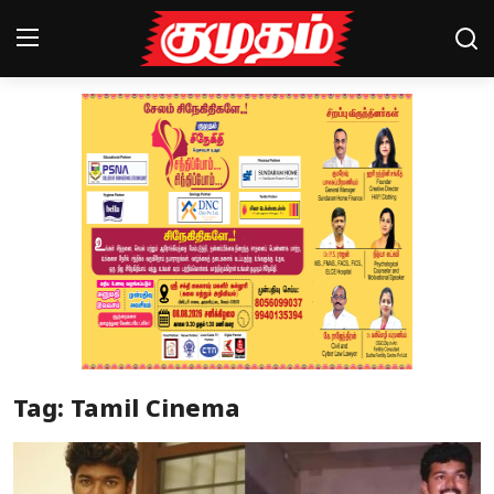
Home
Magazines
Games
Cinema
Videos
Health
Tag: Tamil Cinema
Sports
Special Story