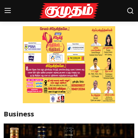
Home
Magazines
Games
Cinema
Videos
Health
Business
Sports
Special Story