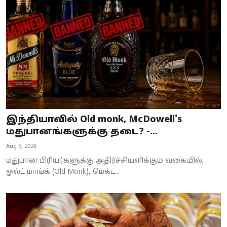
Business
Crime
Tamilnadu
National
World
இந்தியாவில் Old monk, McDowell's
Astrology
மதுபானங்களுக்கு தடை? -...
Aug 5, 2026
Spirituality
மதுபான பிரியர்களுக்கு அதிர்ச்சியளிக்கும் வகையில்,
Weather
ஓல்ட் மாங்க் (Old Monk), மெக்ட...
Politics