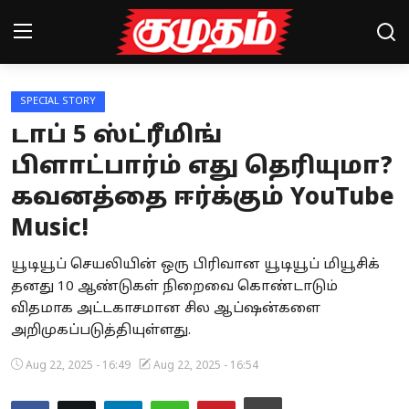
SPECIAL STORY
Home
டாப் 5 ஸ்ட்ரீமிங்
Magazines
பிளாட்பார்ம் எது தெரியுமா?
கவனத்தை ஈர்க்கும் YouTube
Games
Music!
Cinema
யூடியூப் செயலியின் ஒரு பிரிவான யூடியூப் மியூசிக்
Videos
தனது 10 ஆண்டுகள் நிறைவை கொண்டாடும்
விதமாக அட்டகாசமான சில ஆப்ஷன்களை
Health
அறிமுகப்படுத்தியுள்ளது.
Sports
Aug 22, 2025 - 16:49
Aug 22, 2025 - 16:54
Special Story