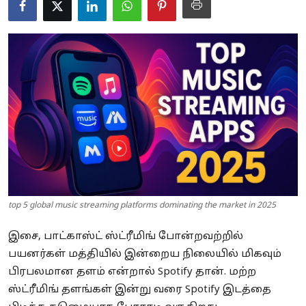
Business
Crime
Tamilnadu
National
World
Astrology
Spirituality
top 5 global music streaming platforms dominating the market in 2025
Weather
இசை, பாட்காஸ்ட் ஸ்ட்ரீமிங் போன்றவற்றில்
பயனர்கள் மத்தியில் இன்றைய நிலையில் மிகவும்
Politics
பிரபலமான தளம் என்றால் Spotify தான். மற்ற
ஸ்ட்ரீமிங் தளங்கள் இன்று வரை Spotify இடத்தை