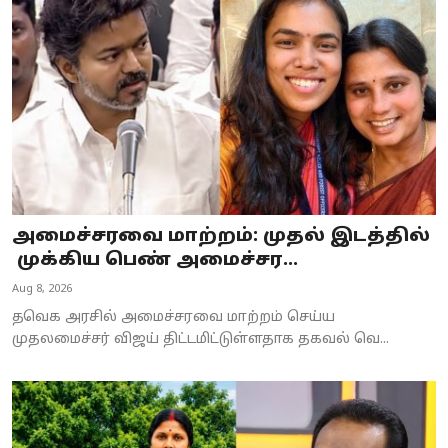
Business
Crime
Tamilnadu
National
World
அமைச்சரவை மாற்றம்: முதல் இடத்தில்
Astrology
முக்கிய பெண் அமைச்சர...
Aug 8, 2026
Spirituality
தவெக அரசில் அமைச்சரவை மாற்றம் செய்ய
Weather
முதலமைச்சர் விஜய் திட்டமிட்டுள்ளதாக தகவல் வெ...
Politics