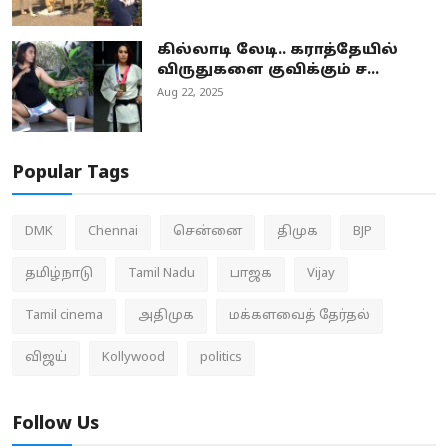
கில்லாடி லேடி.. கராத்தேயில்
விருதுகளை குவிக்கும் ச...
Aug 22, 2025
Popular Tags
DMK
Chennai
சென்னை
திமுக
BJP
தமிழ்நாடு
Tamil Nadu
பாஜக
Vijay
Tamil cinema
அதிமுக
மக்களவைத் தேர்தல்
விஜய்
Kollywood
politics
Follow Us