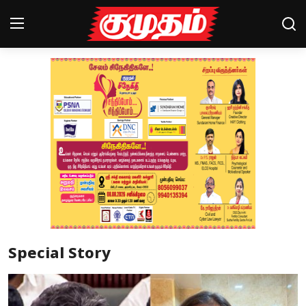
Home
Magazines
Games
Cinema
Videos
Health
Special Story
Sports
Special Story