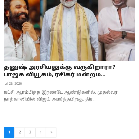
தனுஷ் அரசியலுக்கு வருகிறாரா?
பாஜக வியூகம், ரசிகர் மன்றம...
Jul 29, 2026
கட்சி ஆரம்பித்த இரண்டே ஆண்டுகளில், முதல்வர்
நாற்காலியில் விஜய் அமர்ந்தபிறகு, திர...
1
2
3
›
»