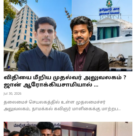
விதியை மீறிய முதல்வர் அலுவலகம் ?
ஜான் ஆரோக்கியசாமியால் ...
Jul 30, 2026
தலைமைச் செயலகத்தில் உள்ள முதலமைச்சர்
அலுவலகம், நாமக்கல் கவிஞர் மாளிகைக்கு மாற்றப...