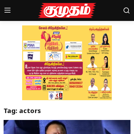
Home
Magazines
Games
Cinema
Videos
Health
Tag: actors
Sports
Special Story