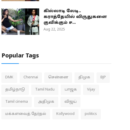
கில்லாடி லேடி..
கராத்தேயில் விருதுகளை
குவிக்கும் ச...
Aug 22, 2025
Popular Tags
DMK
Chennai
சென்னை
திமுக
BJP
தமிழ்நாடு
Tamil Nadu
பாஜக
Vijay
Tamil cinema
அதிமுக
விஜய்
மக்களவைத் தேர்தல்
Kollywood
politics