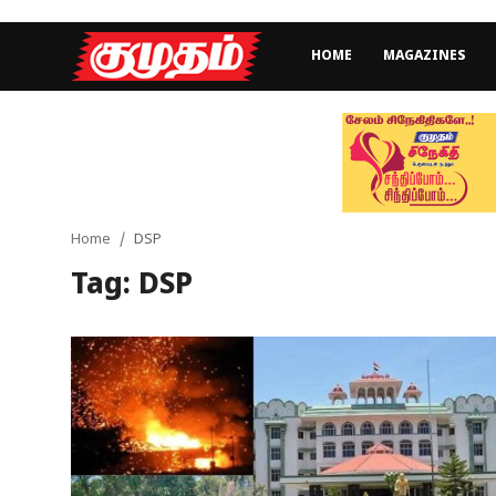
HOME
MAGAZINES
Home
Magazines
Games
Home
DSP
Tag: DSP
Cinema
Videos
Health
Sports
Special Story