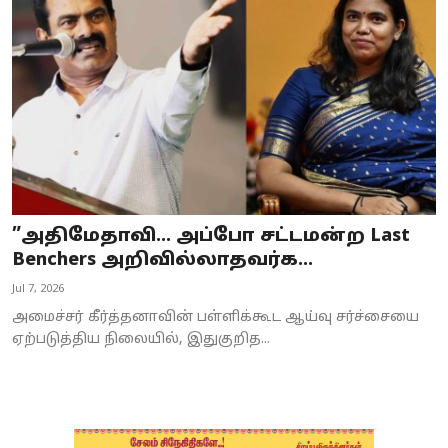
Business
Crime
Tamilnadu
National
World
”அதிமேதாவி… அப்போ சட்டமன்ற Last
Astrology
Benchers அறிவில்லாதவர்க...
Jul 7, 2026
Spirituality
அமைச்சர் கீர்த்தனாவின் பள்ளிக்கூட ஆய்வு சர்ச்சையை
Weather
ஏற்படுத்திய நிலையில், இதுகுறித...
Politics