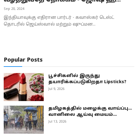
வீழ்த்துவதே நோக்கம் - ஜோஷ் ஹ...
Business
Sep 20, 2024
இந்தியாவுக்கு எதிரான பார்டர் - கவாஸ்கர் டெஸ்ட்
Crime
தொடரில் ஜெய்ஸ்வால் மற்றும் ஷுப்மன...
Tamilnadu
National
Popular Posts
World
பூச்சிகளில் இருந்து
Astrology
தயாரிக்கப்படுகிறதா Lipsticks?
Jul 9, 2026
Spirituality
Weather
தமிழகத்தில் மழைக்கு வாய்ப்பு...
வானிலை ஆய்வு மையம்...
Politics
Jul 13, 2026