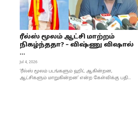
Business
Crime
ரீல்ஸ் மூலம் ஆட்சி மாற்றம்
Tamilnadu
நிகழ்ந்ததா? – விஷ்ணு விஷால்
National
...
Jul 4, 2026
World
‘ரீல்ஸ் மூலம் படங்களும் ஹிட் ஆகின்றன,
Astrology
ஆட்சிகளும் மாறுகின்றன’ என்ற கேள்விக்கு பதி...
Spirituality
Weather
Politics