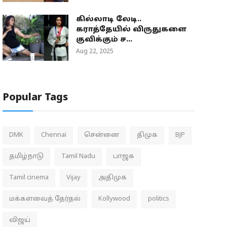
கில்லாடி லேடி..
கராத்தேயில் விருதுகளை
குவிக்கும் ச...
Aug 22, 2025
Popular Tags
DMK
Chennai
சென்னை
திமுக
BJP
தமிழ்நாடு
Tamil Nadu
பாஜக
Tamil cinema
Vijay
அதிமுக
மக்களவைத் தேர்தல்
Kollywood
politics
விஜய்