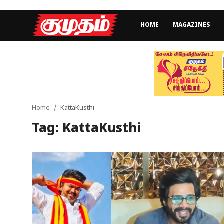
HOME
MAGAZINES
Home
Magazines
Games
Home
KattaKusthi
Tag: KattaKusthi
Cinema
Videos
Health
Sports
Special Story