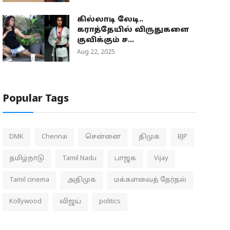
கில்லாடி லேடி..
கராத்தேயில் விருதுகளை
குவிக்கும் ச...
Aug 22, 2025
Popular Tags
DMK
Chennai
சென்னை
திமுக
BJP
தமிழ்நாடு
Tamil Nadu
பாஜக
Vijay
Tamil cinema
அதிமுக
மக்களவைத் தேர்தல்
Kollywood
விஜய்
politics