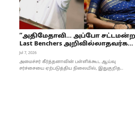
Business
Crime
”அதிமேதாவி… அப்போ சட்டமன்
Tamilnadu
Last Benchers அறிவில்லாதவர்க...
National
Jul 7, 2026
அமைச்சர் கீர்த்தனாவின் பள்ளிக்கூட ஆய்வு
World
சர்ச்சையை ஏற்படுத்திய நிலையில், இதுகுறித...
Astrology
Spirituality
Weather
Politics