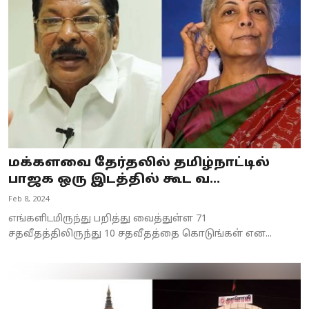
Business
Crime
Tamilnadu
National
World
மக்களவை தேர்தலில் தமிழ்நாட்டில்
Astrology
பாஜக ஒரு இடத்தில் கூட வ...
Feb 8, 2024
Spirituality
எங்களிடமிருந்து பறித்து வைத்துள்ள 71
Weather
சதவீதத்திலிருந்து 10 சதவீதத்தை கொடுங்கள் என...
Politics