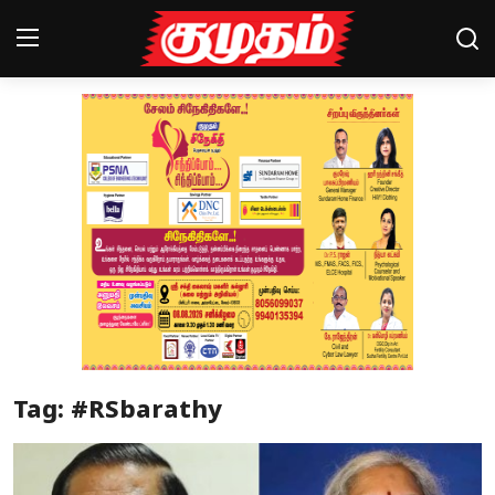
Home
Magazines
Games
Cinema
Videos
Health
Tag: #RSbarathy
Sports
Special Story