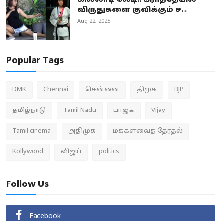
கில்லாடி லேடி.. கராத்தேயில்
விருதுகளை குவிக்கும் ச...
Aug 22, 2025
Popular Tags
DMK
Chennai
சென்னை
திமுக
BJP
தமிழ்நாடு
Tamil Nadu
பாஜக
Vijay
Tamil cinema
அதிமுக
மக்களவைத் தேர்தல்
Kollywood
விஜய்
politics
Follow Us
Facebook