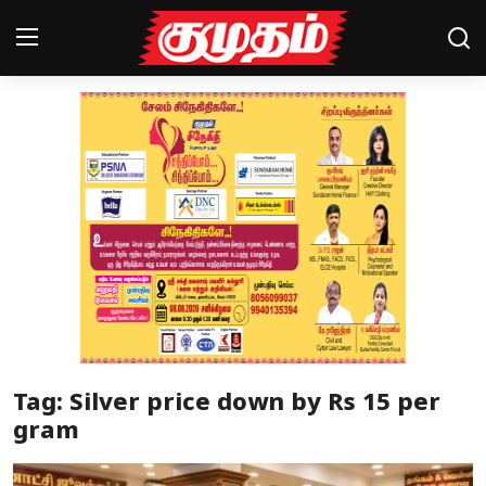
Home
Magazines
Games
Cinema
Videos
Health
Tag: Silver price down by Rs 15 per
Sports
gram
Special Story