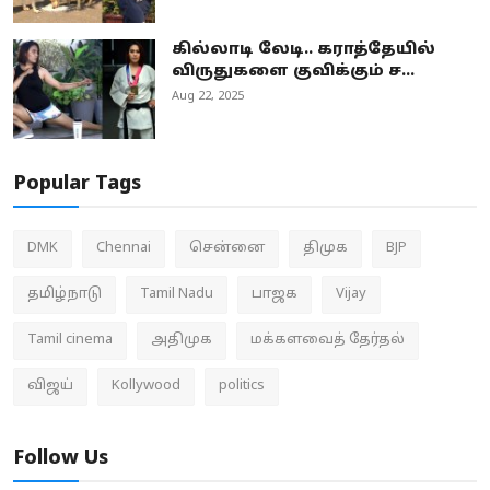
கில்லாடி லேடி.. கராத்தேயில்
விருதுகளை குவிக்கும் ச...
Aug 22, 2025
Popular Tags
DMK
Chennai
சென்னை
திமுக
BJP
தமிழ்நாடு
Tamil Nadu
பாஜக
Vijay
Tamil cinema
அதிமுக
மக்களவைத் தேர்தல்
விஜய்
Kollywood
politics
Follow Us