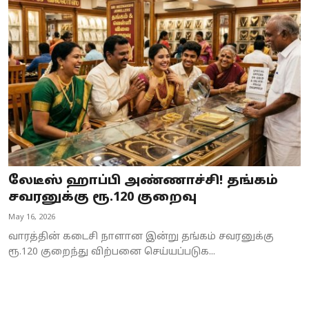
Business
Crime
Tamilnadu
National
World
Astrology
லேடீஸ் ஹாப்பி அண்ணாச்சி! தங்கம்
சவரனுக்கு ரூ.120 குறைவு
Spirituality
May 16, 2026
Weather
வாரத்தின் கடைசி நாளான இன்று தங்கம் சவரனுக்கு
ரூ.120 குறைந்து விற்பனை செய்யப்படுக...
Politics