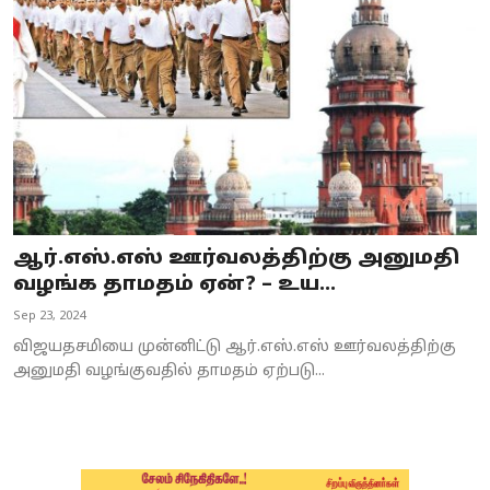
Business
Crime
Tamilnadu
National
World
ஆர்.எஸ்.எஸ் ஊர்வலத்திற்கு அனுமதி
Astrology
வழங்க தாமதம் ஏன்? – உய...
Sep 23, 2024
Spirituality
விஜயதசமியை முன்னிட்டு ஆர்.எஸ்.எஸ் ஊர்வலத்திற்கு
Weather
அனுமதி வழங்குவதில் தாமதம் ஏற்படு...
Politics