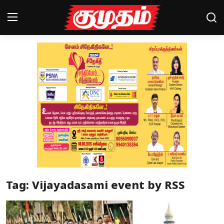
Home
Magazines
Games
Cinema
Videos
Health
Tag: Vijayadasami event by RSS
Sports
Special Story