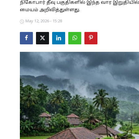
நிகோபார் தீவு பகுதிகளில் இந்த வார இறுதிய
Business
மையம் அறிவித்துள்ளது.
May 12, 2026 - 15:28
Crime
Tamilnadu
National
World
Astrology
Spirituality
Weather
Politics