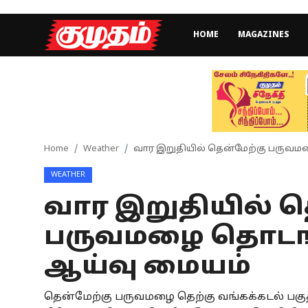
HOME
MAGAZINES
Home
Magazines
Games
Home
Weather
வார இறுதியில் தென்மேற்கு பருவம
WEATHER
Cinema
வார இறுதியில் த
Videos
பருவமழை தொடங
Health
ஆய்வு மையம்
Sports
தென்மேற்கு பருவமழை தெற்கு வங்கக்கடல் பகுதி
Special Story