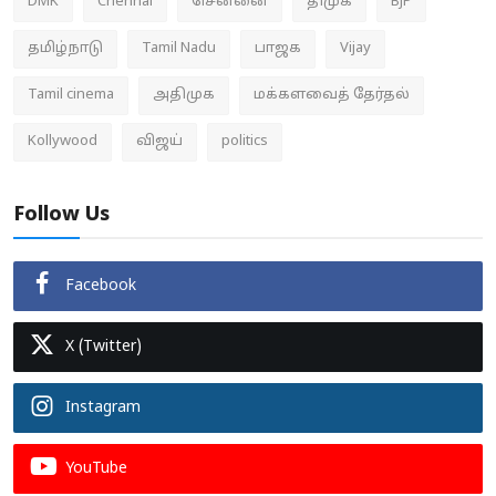
DMK
Chennai
சென்னை
திமுக
BJP
தமிழ்நாடு
Tamil Nadu
பாஜக
Vijay
Tamil cinema
அதிமுக
மக்களவைத் தேர்தல்
Kollywood
விஜய்
politics
Follow Us
Facebook
X (Twitter)
Instagram
YouTube