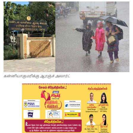
கன்னியாகுமரிக்கு ஆரஞ்ச் அலார்ட்