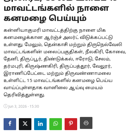
மாவட்டங்களில் நாளை
Business
கனமழை பெய்யும்
Crime
கன்னியாகுமரி மாவட்டத்திற்கு நாளை மிக
Tamilnadu
கனமழைக்கான ஆர்ஞ்ச் அலர்ட் விடுக்கப்பட்டு
உள்ளது. மேலும், தென்காசி மற்றும் திருநெல்வேலி
National
மாவட்டங்களின் மலைப்பகுதிகள், நீலகிரி, கோவை,
தேனி, திருப்பூர், திண்டுக்கல், ஈரோடு, சேலம்,
World
தர்மபுரி, கிருஷ்ணகிரி, திருப்பத்தூர், வேலூர்,
இராணிப்பேட்டை மற்றும் திருவண்ணாமலை
Astrology
உள்ளிட்ட 15 மாவட்டங்களில் கனமழை பெய்ய
வாய்ப்புள்ளதாக வானிலை ஆய்வு மையம்
Spirituality
தெரிவித்துள்ளது.
Weather
Jun 3, 2026 - 15:30
Politics