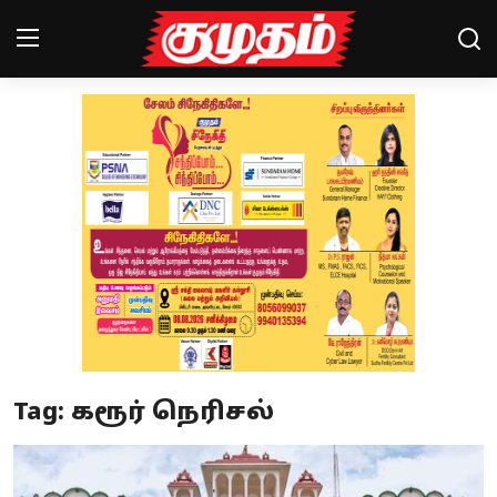
Home
Magazines
Games
Cinema
Videos
Health
Tag: கரூர் நெரிசல்
Sports
Special Story