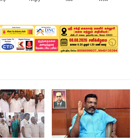
nny
Angry
Sad
Wow