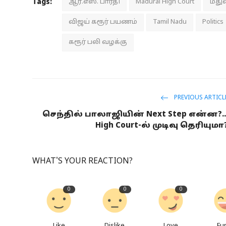
Tags:
ஆர்.எஸ். பாரதி
Madurai High Court
மதுர
விஜய் கரூர் பயணம்
Tamil Nadu
Politics
கரூர் பலி வழக்கு
PREVIOUS ARTICL
செந்தில் பாலாஜியின் Next Step என்ன?..
High Court-ல் முடிவு தெரியுமா
WHAT'S YOUR REACTION?
0
0
0