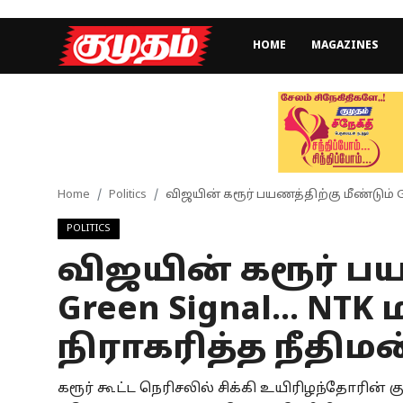
HOME
MAGAZINES
Home
Magazines
Games
Home
Politics
விஜயின் கரூர் பயணத்திற்கு மீண்டும் Gr
POLITICS
Cinema
விஜயின் கரூர் பய
Videos
Green Signal... NT
Health
நிராகரித்த நீதிமன
Sports
கரூர் கூட்ட நெரிசலில் சிக்கி உயிரிழந்தோரின்
Special Story