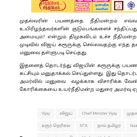
முதல்வரின் பயணத்தை நீதிமன்றம் எவ்வாற
உயிரிழந்தவர்களின் குடும்பங்களைச் சந்திப்பத
அமையும்? என்றும் திமுகவிடம் உச்ச நீதிமன்
முடிவில் விஜய் கரூருக்கு செல்லவதற்கு எந்த 
மனுவை தள்ளுபடி செய்தது.
இதனைத் தொடர்ந்து விஜயின் கரூருக்கு பயணத்
கட்சியும் மனுதாக்கல் செய்துள்ளது. இது தொடர்ப
அமர்வில் மனுவை வழக்காக விசாரிக்க வேண
கோரிக்கையை உயர்நீதிமன்ற மதுரை அமர்வு ஏற்
Vijay
விஜய்
Chief Minister Vijay
முதல
கரூர் நெரிசல்
NTK
நாம் தமிழர்
Naa