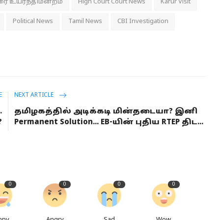
ை உயர்நீதிமன்றம்
High Court Court News
Karur Visit
Political News
Tamil News
CBI Investigation
E
NEXT ARTICLE
.
தமிழகத்தில் அடிக்கடி மின்தடையா? இனி
?
Permanent Solution... EB-யின் புதிய RTEP திட...
0
0
0
0