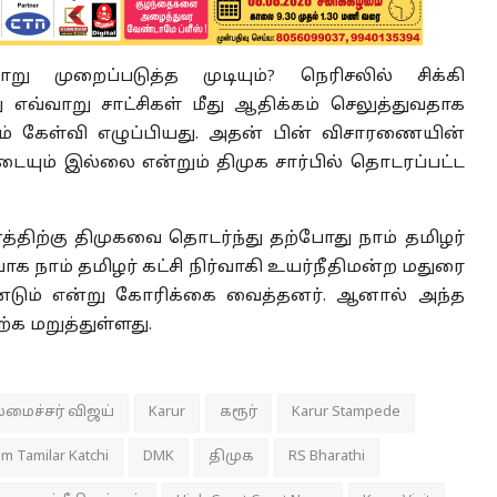
ு முறைப்படுத்த முடியும்? நெரிசலில் சிக்கி
ு எவ்வாறு சாட்சிகள் மீது ஆதிக்கம் செலுத்துவதாக
றம் கேள்வி எழுப்பியது. அதன் பின் விசாரணையின்
தடையும் இல்லை என்றும் திமுக சார்பில் தொடரப்பட்ட
திற்கு திமுகவை தொடர்ந்து தற்போது நாம் தமிழர்
ாக நாம் தமிழர் கட்சி நிர்வாகி உயர்நீதிமன்ற மதுரை
்டும் என்று கோரிக்கை வைத்தனர். ஆனால் அந்த
க மறுத்துள்ளது.
மைச்சர் விஜய்
Karur
கரூர்
Karur Stampede
m Tamilar Katchi
DMK
திமுக
RS Bharathi