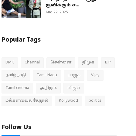
குவிக்கும் ச...
Aug 22, 2025
Popular Tags
DMK
Chennai
சென்னை
திமுக
BJP
தமிழ்நாடு
Tamil Nadu
பாஜக
Vijay
Tamil cinema
அதிமுக
விஜய்
மக்களவைத் தேர்தல்
Kollywood
politics
Follow Us