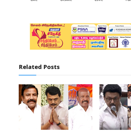
Like
Dislike
Love
Fu
Related Posts