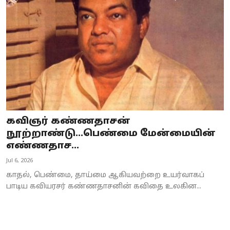
Business
Crime
Tamilnadu
National
World
கவிஞர் கண்ணதாசன்
Astrology
நூற்றாண்டு...பெண்மை மேன்மையின்
எண்ணதாச...
Spirituality
Jul 6, 2026
Weather
காதல், பெண்மை, தாய்மை ஆகியவற்றை உயர்வாகப்
பாடிய கவியரசர் கண்ணதாசனின் கவிதை உலகின...
Politics