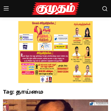
Home
Magazines
Games
Cinema
Videos
Health
Tag: தாய்மை
Sports
Special Story