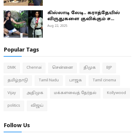
கில்லாடி லேடி.. கராத்தேயில்
விருதுகளை குவிக்கும் ச...
Aug 22, 2025
Popular Tags
DMK
Chennai
சென்னை
திமுக
BJP
தமிழ்நாடு
Tamil Nadu
பாஜக
Tamil cinema
Vijay
அதிமுக
மக்களவைத் தேர்தல்
Kollywood
politics
விஜய்
Follow Us