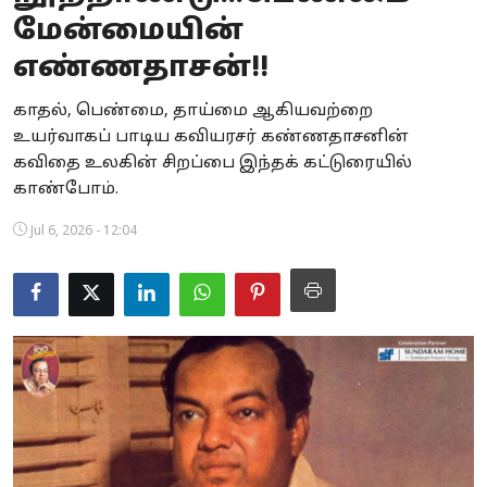
மேன்மையின்
Business
எண்ணதாசன்!!
Crime
காதல், பெண்மை, தாய்மை ஆகியவற்றை
Tamilnadu
உயர்வாகப் பாடிய கவியரசர் கண்ணதாசனின்
கவிதை உலகின் சிறப்பை இந்தக் கட்டுரையில்
National
காண்போம்.
World
Jul 6, 2026 - 12:04
Astrology
Spirituality
Weather
Politics