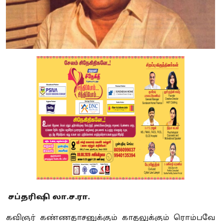
சப்தரிஷி லா.ச.ரா.
கவிஞர் கண்ணதாசனுக்கும் காதலுக்கும் ரொம்பவே