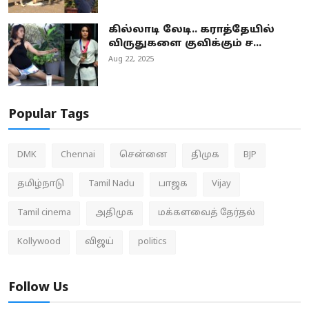
கில்லாடி லேடி.. கராத்தேயில்
விருதுகளை குவிக்கும் ச...
Aug 22, 2025
Popular Tags
DMK
Chennai
சென்னை
திமுக
BJP
தமிழ்நாடு
Tamil Nadu
பாஜக
Vijay
Tamil cinema
அதிமுக
மக்களவைத் தேர்தல்
Kollywood
விஜய்
politics
Follow Us