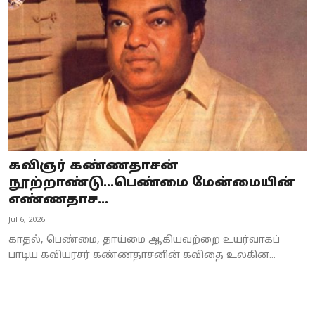
Business
Crime
Tamilnadu
National
World
கவிஞர் கண்ணதாசன்
Astrology
நூற்றாண்டு...பெண்மை மேன்மையின்
எண்ணதாச...
Spirituality
Jul 6, 2026
Weather
காதல், பெண்மை, தாய்மை ஆகியவற்றை உயர்வாகப்
பாடிய கவியரசர் கண்ணதாசனின் கவிதை உலகின...
Politics