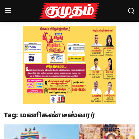
Home
Magazines
Games
Cinema
Videos
Health
Tag: மணிகண்டீஸ்வரர்
Sports
Special Story