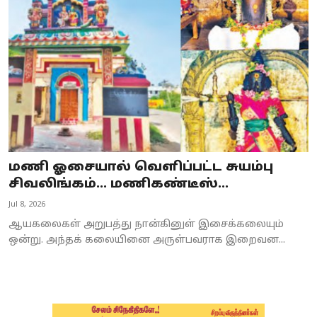
Business
Crime
Tamilnadu
National
World
மணி ஓசையால் வெளிப்பட்ட சுயம்பு
Astrology
சிவலிங்கம்... மணிகண்டீஸ்...
Jul 8, 2026
Spirituality
ஆயகலைகள் அறுபத்து நான்கினுள் இசைக்கலையும்
Weather
ஒன்று. அந்தக் கலையினை அருள்பவராக இறைவன...
Politics