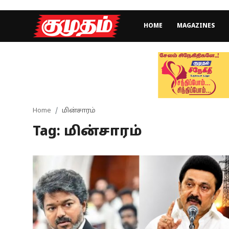
HOME
MAGAZINES
Home
Magazines
Games
Home
மின்சாரம்
Tag: மின்சாரம்
Cinema
Videos
Health
Sports
Special Story