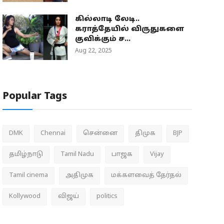
கில்லாடி லேடி..
கராத்தேயில் விருதுகளை
குவிக்கும் ச...
Aug 22, 2025
Popular Tags
DMK
Chennai
சென்னை
திமுக
BJP
தமிழ்நாடு
Tamil Nadu
பாஜக
Vijay
Tamil cinema
அதிமுக
மக்களவைத் தேர்தல்
Kollywood
விஜய்
politics