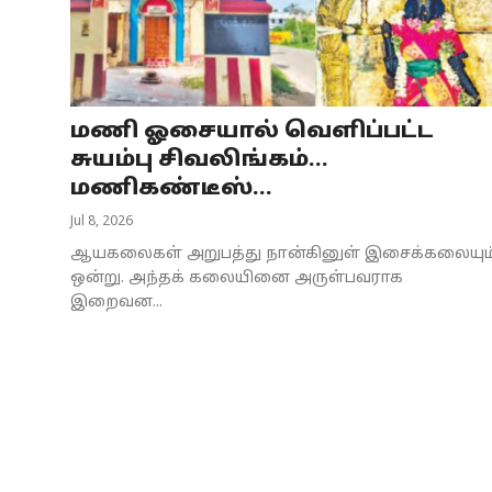
Business
Crime
மணி ஓசையால் வெளிப்பட்ட
Tamilnadu
சுயம்பு சிவலிங்கம்...
National
மணிகண்டீஸ்...
Jul 8, 2026
World
ஆயகலைகள் அறுபத்து நான்கினுள் இசைக்கலையும
Astrology
ஒன்று. அந்தக் கலையினை அருள்பவராக
இறைவன...
Spirituality
Weather
Politics