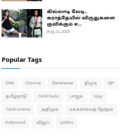
கில்லாடி லேடி..
கராத்தேயில் விருதுகளை
குவிக்கும் ச...
Aug 22, 2025
Popular Tags
DMK
Chennai
சென்னை
திமுக
BJP
தமிழ்நாடு
Tamil Nadu
பாஜக
Vijay
Tamil cinema
அதிமுக
மக்களவைத் தேர்தல்
Kollywood
விஜய்
politics