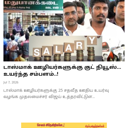
Business
Crime
Tamilnadu
National
World
டாஸ்மாக் ஊழியர்களுக்கு குட் நியூஸ்…
Astrology
உயர்ந்த சம்பளம்..!
Jul 7, 2026
Spirituality
டாஸ்மாக் ஊழியர்களுக்கு 25 சதவீத ஊதிய உயர்வு
Weather
வழங்க முதலமைச்சர் விஜய் உத்தரவிட்டுள...
Politics