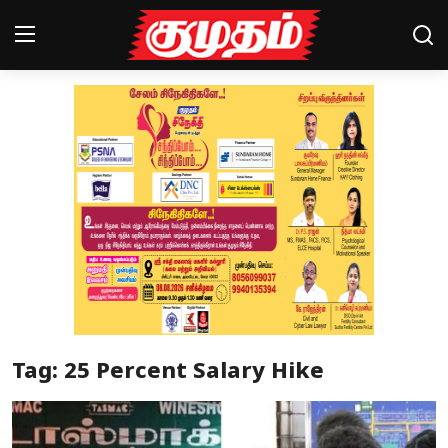
Home
Magazines
Games
Cinema
Videos
Health
Tag: 25 Percent Salary Hike
Sports
Special Story