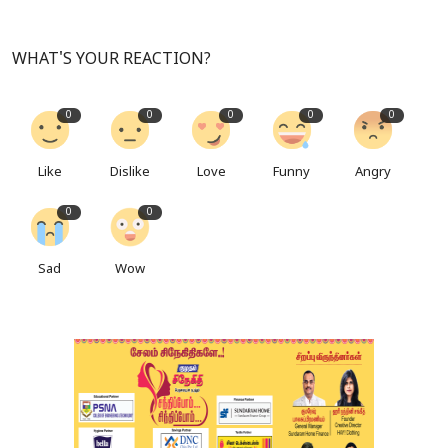
WHAT'S YOUR REACTION?
0
0
0
0
0
Like
Dislike
Love
Funny
Angry
0
0
Sad
Wow