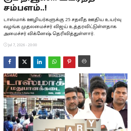
சம்பளம்..!
Business
டாஸ்மாக் ஊழியர்களுக்கு 25 சதவீத ஊதிய உயர்வு
Crime
வழங்க முதலமைச்சர் விஜய் உத்தரவிட்டுள்ளதாக
அமைச்சர் விக்னேஷ் தெரிவித்துள்ளார்.
Tamilnadu
Jul 7, 2026 - 20:00
National
World
Astrology
Spirituality
Weather
Politics