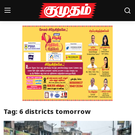
Home
Magazines
Games
Cinema
Videos
Health
Tag: 6 districts tomorrow
Sports
Special Story