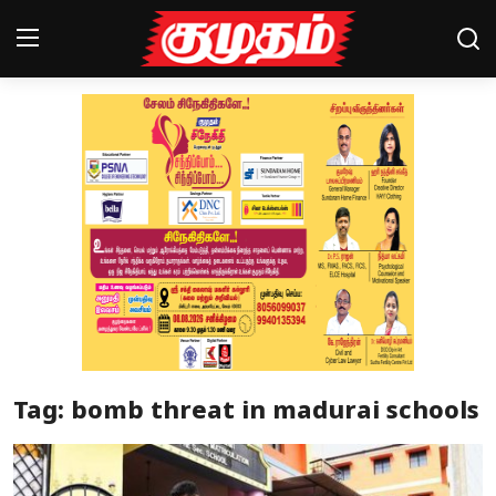
Home
Magazines
Games
Cinema
Videos
Health
Tag: bomb threat in madurai schools
Sports
Special Story