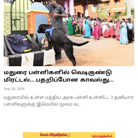
Business
Crime
Tamilnadu
National
World
மதுரை பள்ளிகளில் வெடிகுண்டு
Astrology
மிரட்டல்… பதறிப்போன காவல்து...
Sep 30, 2024
Spirituality
மதுரையில் உள்ள மத்திய அரசு பள்ளி உள்ளிட்ட 3 தனியார்
Weather
பள்ளிகளுக்கு இமெயில் மூலம் வ...
Politics