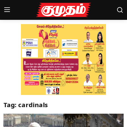
Home
Magazines
Games
Cinema
Videos
Health
Tag: cardinals
Sports
Special Story