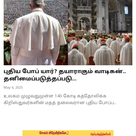
Business
Crime
Tamilnadu
National
World
புதிய போப் யார்? தயாராகும் வாடிகன்..
Astrology
தனிமைப்படுத்தப்படு...
May 6, 2025
Spirituality
உலகம் முழுவதுமுள்ள 140 கோடி கத்தோலிக்க
Weather
கிறிஸ்துவர்களின் மதத் தலைவரான புதிய போப்ப...
Politics