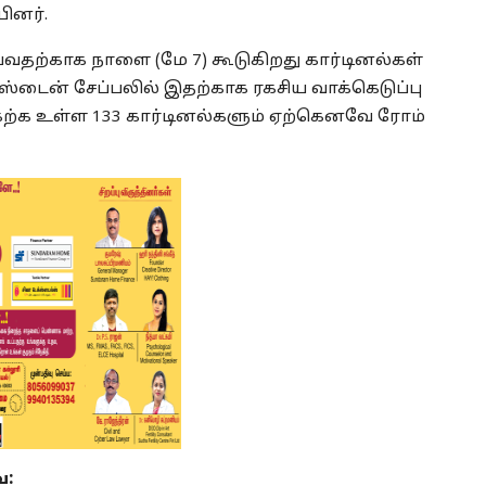
ினர்.
வதற்காக நாளை (மே 7) கூடுகிறது கார்டினல்கள்
்டைன் சேப்பலில் இதற்காக ரகசிய வாக்கெடுப்பு
ேற்க உள்ள 133 கார்டினல்களும் ஏற்கெனவே ரோம்
ை: