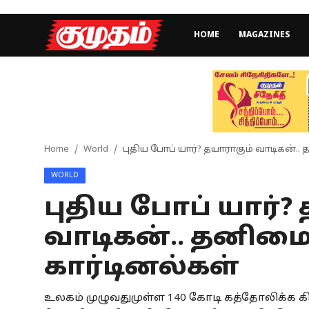
HOME
MAGAZINES
Home
Magazines
Games
Home
World
புதிய போப் யார்? தயாராகும் வாடிகன்.. 
WORLD
Cinema
புதிய போப் யார்?
Videos
வாடிகன்.. தனிமைப
Health
கார்டினல்கள்
Sports
உலகம் முழுவதுமுள்ள 140 கோடி கத்தோலிக்க க
Special Story