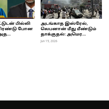
டுடன் பில்லி
அடங்காத இஸ்ரேல்,
.மிரண்டு போன
லெபனான் மீது மீண்டும்
அத...
தாக்குதல்: அமெர...
Jun 19, 2026