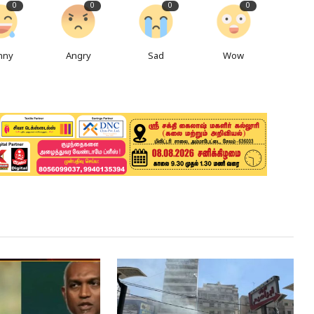
0
0
0
0
nny
Angry
Sad
Wow