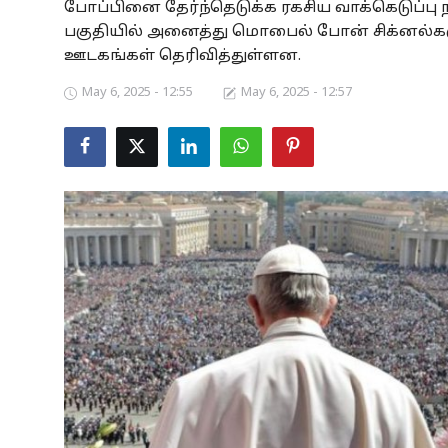
போப்பினை தேர்ந்தெடுக்க ரகசிய வாக்கெடுப்ப
Business
பகுதியில் அனைத்து மொபைல் போன் சிக்னல்களு
ஊடகங்கள் தெரிவித்துள்ளன.
Crime
May 6, 2025 - 12:55
May 6, 2025 - 12:57
Tamilnadu
National
World
Astrology
Spirituality
Weather
Politics