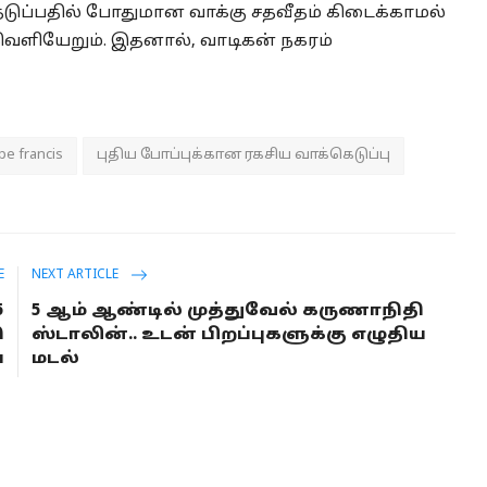
தெடுப்பதில் போதுமான வாக்கு சதவீதம் கிடைக்காமல்
 வெளியேறும். இதனால், வாடிகன் நகரம்
pe francis
புதிய போப்புக்கான ரகசிய வாக்கெடுப்பு
E
NEXT ARTICLE
5
5 ஆம் ஆண்டில் முத்துவேல் கருணாநிதி
ு
ஸ்டாலின்.. உடன் பிறப்புகளுக்கு எழுதிய
்
மடல்