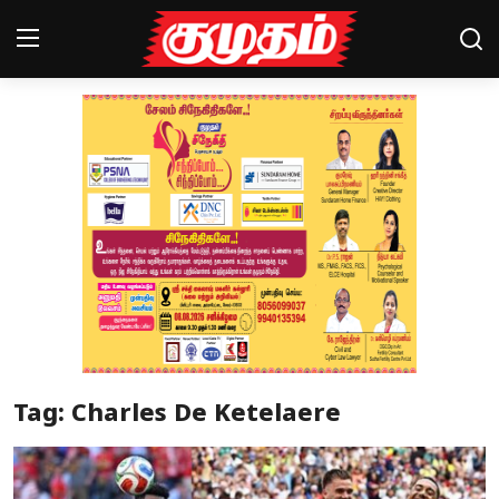
Home
Magazines
Games
Cinema
Videos
Health
Tag: Charles De Ketelaere
Sports
Special Story