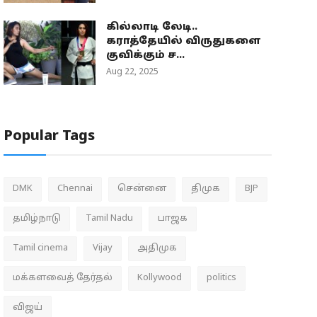
கில்லாடி லேடி..
கராத்தேயில் விருதுகளை
குவிக்கும் ச...
Aug 22, 2025
Popular Tags
DMK
Chennai
சென்னை
திமுக
BJP
தமிழ்நாடு
Tamil Nadu
பாஜக
Tamil cinema
Vijay
அதிமுக
மக்களவைத் தேர்தல்
Kollywood
politics
விஜய்