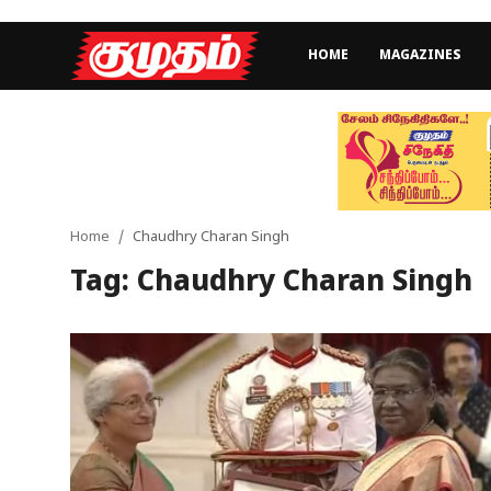
HOME
MAGAZINES
Home
Magazines
Games
Home
Chaudhry Charan Singh
Tag: Chaudhry Charan Singh
Cinema
Videos
Health
Sports
Special Story