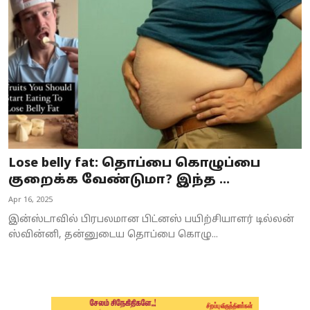
Business
Crime
Tamilnadu
National
World
Lose belly fat: தொப்பை கொழுப்பை
Astrology
குறைக்க வேண்டுமா? இந்த ...
Apr 16, 2025
Spirituality
இன்ஸ்டாவில் பிரபலமான பிட்னஸ் பயிற்சியாளர் டில்லன்
Weather
ஸ்வின்னி, தன்னுடைய தொப்பை கொழு...
Politics