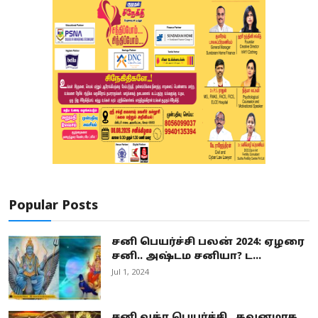
Popular Posts
சனி பெயர்ச்சி பலன் 2024: ஏழரை
சனி.. அஷ்டம சனியா? ட...
Jul 1, 2024
சனி வக்ர பெயர்ச்சி.. கவனமாக