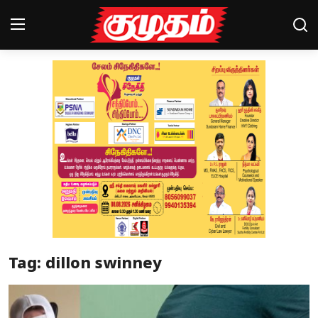
Home
Magazines
Games
Cinema
Videos
Health
Tag: dillon swinney
Sports
Special Story