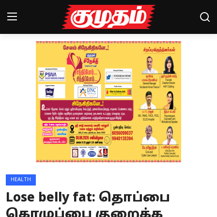
Home
Magazines
Games
Cinema
Videos
Health
HEALTH
Sports
Lose belly fat: தொப்பை
Special Story
கொழுப்பை குறைக்க