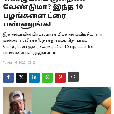
வேண்டுமா? இந்த 10
Business
பழங்களை ட்ரை
Crime
பண்ணுங்க!
Tamilnadu
இன்ஸ்டாவில் பிரபலமான பிட்னஸ் பயிற்சியாளர்
டில்லன் ஸ்வின்னி, தன்னுடைய தொப்பை
National
கொழுப்பை குறைக்க உதவிய 10 பழங்களின்
World
பட்டியலை பகிர்ந்துள்ளார்.
Apr 16, 2025 - 08:03
Astrology
Spirituality
Weather
Politics