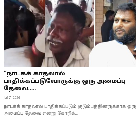
Business
Crime
Tamilnadu
National
World
”நாடகக் காதலால்
Astrology
பாதிக்கப்படுவோருக்கு ஒரு அமைப்பு
தேவை.....
Spirituality
Jul 7, 2026
Weather
நாடக்க் காதலால் பாதிக்கப்படும் குடும்பத்தினருக்காக ஒரு
அமைப்பு தேவை என்று கோரிக்...
Politics