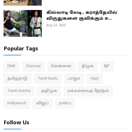
கில்லாடி லேடி.. கராத்தேயில்
விருதுகளை குவிக்கும் ச...
Aug 22, 2025
Popular Tags
DMK
Chennai
சென்னை
திமுக
BJP
தமிழ்நாடு
Tamil Nadu
பாஜக
Vijay
Tamil cinema
அதிமுக
மக்களவைத் தேர்தல்
Kollywood
விஜய்
politics
Follow Us