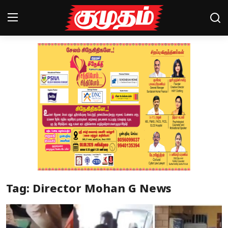
Home
Magazines
Games
Cinema
Videos
Health
Tag: Director Mohan G News
Sports
Special Story