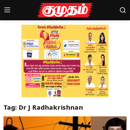
Home
Magazines
Games
Cinema
Videos
Health
Tag: Dr J Radhakrishnan
Sports
Special Story