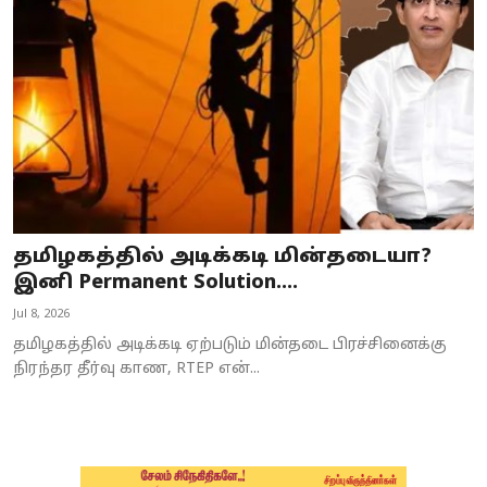
Business
Crime
Tamilnadu
National
World
தமிழகத்தில் அடிக்கடி மின்தடையா?
Astrology
இனி Permanent Solution....
Jul 8, 2026
Spirituality
தமிழகத்தில் அடிக்கடி ஏற்படும் மின்தடை பிரச்சினைக்கு
Weather
நிரந்தர தீர்வு காண, RTEP என்...
Politics