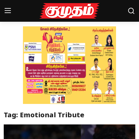
Home
Magazines
Games
Cinema
Videos
Health
Tag: Emotional Tribute
Sports
Special Story