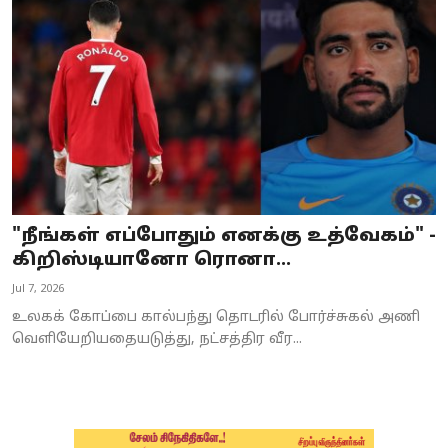
Business
Crime
Tamilnadu
National
World
"நீங்கள் எப்போதும் எனக்கு உத்வேகம்" -
Astrology
கிறிஸ்டியானோ ரொனா...
Jul 7, 2026
Spirituality
உலகக் கோப்பை கால்பந்து தொடரில் போர்ச்சுகல் அணி
Weather
வெளியேறியதையடுத்து, நட்சத்திர வீர...
Politics