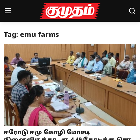
Tag: emu farms
Home
Magazines
Games
Cinema
Videos
Health
Sports
ஈரோடு ஈமு கோழி மோசடி
Special Story