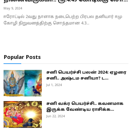
நினைவிருக்கா.. ரூ.4.49 கோடிக்கு சொ...
Business
May 9, 2024
ஈரோட்டில் 2வது நாளாக நடைபெற்ற பிரபல தனியார் ஈமு
Crime
கோழி நிறுவனத்திற்கு சொந்தமான 4.3...
Tamilnadu
National
Popular Posts
World
சனி பெயர்ச்சி பலன் 2024: ஏழரை
Astrology
சனி.. அஷ்டம சனியா? ட...
Jul 1, 2024
Spirituality
Weather
சனி வக்ர பெயர்ச்சி.. கவனமாக
இருக்க வேண்டிய ராசிக்க...
Politics
Jun 22, 2024