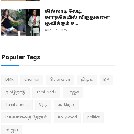
கில்லாடி லேடி..
கராத்தேயில் விருதுகளை
குவிக்கும் ச...
Aug 22, 2025
Popular Tags
DMK
Chennai
சென்னை
திமுக
BJP
தமிழ்நாடு
Tamil Nadu
பாஜக
Tamil cinema
Vijay
அதிமுக
மக்களவைத் தேர்தல்
Kollywood
politics
விஜய்