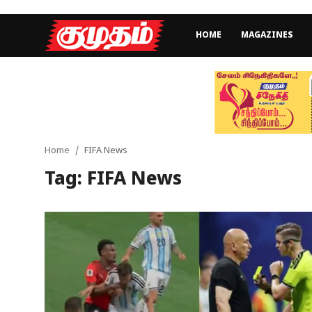
HOME
MAGAZINES
Home
Magazines
Games
Home
FIFA News
Tag: FIFA News
Cinema
Videos
Health
Sports
Special Story