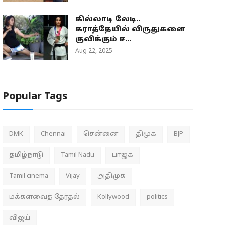
கில்லாடி லேடி..
கராத்தேயில் விருதுகளை
குவிக்கும் ச...
Aug 22, 2025
Popular Tags
DMK
Chennai
சென்னை
திமுக
BJP
தமிழ்நாடு
Tamil Nadu
பாஜக
Tamil cinema
Vijay
அதிமுக
மக்களவைத் தேர்தல்
Kollywood
politics
விஜய்