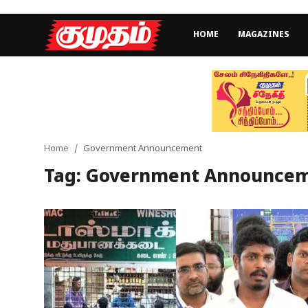
HOME
MAGAZINES
Home
Magazines
Games
Home
Government Announcement
Tag: Government Announce
Cinema
Videos
Health
Sports
Special Story