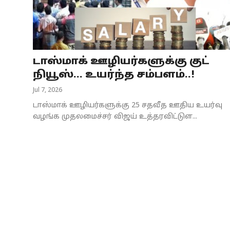
Business
Crime
டாஸ்மாக் ஊழியர்களுக்கு குட்
Tamilnadu
நியூஸ்… உயர்ந்த சம்பளம்..!
National
Jul 7, 2026
டாஸ்மாக் ஊழியர்களுக்கு 25 சதவீத ஊதிய உயர்வு
World
வழங்க முதலமைச்சர் விஜய் உத்தரவிட்டுள...
Astrology
Spirituality
Weather
Politics