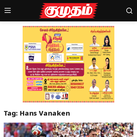
Home
Magazines
Games
Cinema
Videos
Health
Tag: Hans Vanaken
Sports
Special Story