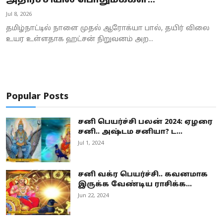
அதிர்ச்சியில் பொதுமக்கள்..!
Business
Jul 8, 2026
தமிழ்நாட்டில் நாளை முதல் ஆரோக்யா பால், தயிர் விலை
Crime
உயர உள்ளதாக ஹட்சன் நிறுவனம் அற...
Tamilnadu
National
Popular Posts
World
சனி பெயர்ச்சி பலன் 2024: ஏழரை
Astrology
சனி.. அஷ்டம சனியா? ட...
Jul 1, 2024
Spirituality
Weather
சனி வக்ர பெயர்ச்சி.. கவனமாக
இருக்க வேண்டிய ராசிக்க...
Politics
Jun 22, 2024