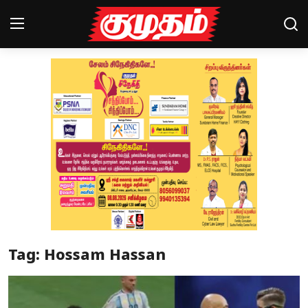
Home
Magazines
Games
Cinema
Videos
Health
Tag: Hossam Hassan
Sports
Special Story