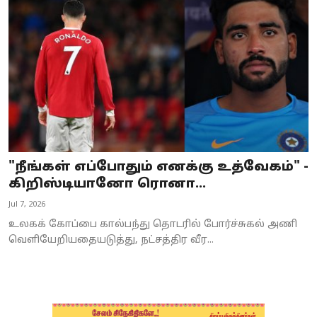
Business
Crime
Tamilnadu
National
World
"நீங்கள் எப்போதும் எனக்கு உத்வேகம்" -
Astrology
கிறிஸ்டியானோ ரொனா...
Jul 7, 2026
Spirituality
உலகக் கோப்பை கால்பந்து தொடரில் போர்ச்சுகல் அணி
Weather
வெளியேறியதையடுத்து, நட்சத்திர வீர...
Politics