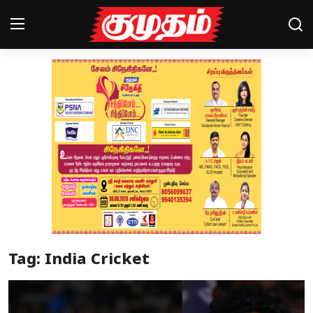
Home
Magazines
Games
Cinema
Videos
Health
Tag: India Cricket
Sports
Special Story